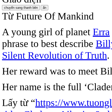
chuyển sang thanh bên
ẩn
Từ Future Of Mankind
A young girl of planet
Erra
phrase to best describe
Bill
Silent Revolution of Truth
.
Her reward was to meet Bil
Her name is the full ‘Clade
Lấy từ “
https://www.tuong