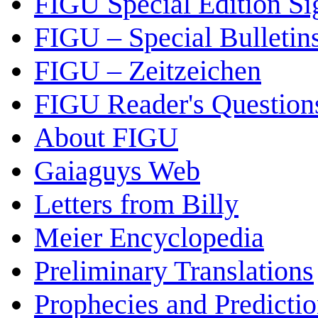
FIGU Special Edition Si
FIGU – Special Bulletin
FIGU – Zeitzeichen
FIGU Reader's Questio
About FIGU
Gaiaguys Web
Letters from Billy
Meier Encyclopedia
Preliminary Translations
Prophecies and Predicti